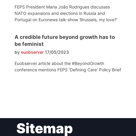
FEPS President Maria João Rodrigues discusses
NATO expansions and elections in Russia and
Portugal on Euronews talk-show ‘Brussels, my love?‘
A credible future beyond growth has to
be feminist
by
euobserver
17/05/2023
Euobserver article about the #BeyondGrowth
conference mentions FEPS 'Defining Care' Policy Brief
Post
Sitemap
navigation