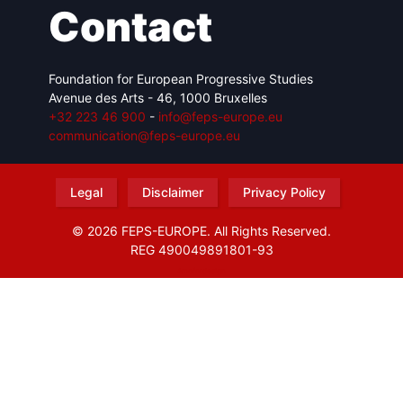
Contact
Foundation for European Progressive Studies
Avenue des Arts - 46, 1000 Bruxelles
+32 223 46 900
-
info@feps-europe.eu
communication@feps-europe.eu
Legal
Disclaimer
Privacy Policy
© 2026 FEPS-EUROPE. All Rights Reserved.
REG 490049891801-93
Amofordesign