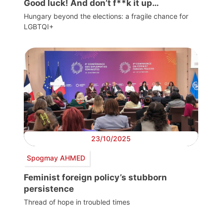
Good luck! And don’t f**k it up…
Hungary beyond the elections: a fragile chance for
LGBTQI+
23/10/2025
Spogmay AHMED
Feminist foreign policy’s stubborn
persistence
Thread of hope in troubled times