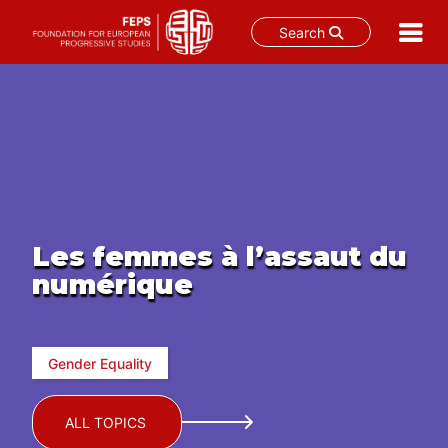
Search
Skip
to
content
Les femmes à l’assaut du
numérique
Gender Equality
ALL TOPICS