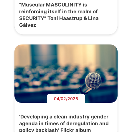
“Muscular MASCULINITY is
reinforcing itself in the realm of
SECURITY” Toni Haastrup & Lina
Gálvez
04/02/2026
‘Developing a clean industry gender
agenda in times of deregulation and
policy backlash’ Flickr album