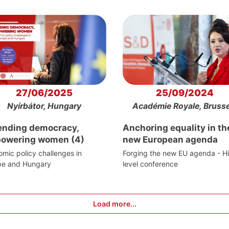
27/06/2025
25/09/2024
Nyírbátor, Hungary
Académie Royale, Brusse
ending democracy,
Anchoring equality in th
owering women (4)
new European agenda
mic policy challenges in
Forging the new EU agenda - H
pe and Hungary
level conference
Load more...