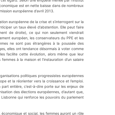
 cet égard. Selon une enquête menée par l’institut
n économique est en nette baisse dans de nombreux
ission européenne d’avril 2013.
ion européenne de la crise et s’interrogent sur la
anticiper un taux élevé d’abstention. Elle peut faire
ent de droite), ce qui non seulement viendrait
rlement européen, les conservateurs du PPE et les
femmes ne sont pas étrangères à la poussée des
rages, elles ont tendance désormais à voter comme
s facilite cette évolution, alors même que leur
femmes à la maison et l’instauration d’un salaire
organisations politiques progressistes européennes
e et la réorienter vers la croissance et l’emploi.
part entière, c’est-à-dire porte sur les enjeux de
nisation des élections européennes, d’autant que,
e Lisbonne qui renforce les pouvoirs du parlement
, économique et social, les femmes auront un rôle