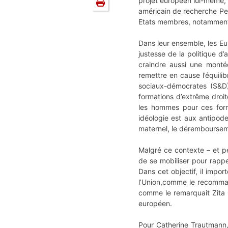
projet européen lui-même, 
américain de recherche Pe
Etats membres, notamment 
Dans leur ensemble, les Eu
justesse de la politique d’a
craindre aussi une monté
remettre en cause l’équili
sociaux-démocrates (S&D)
formations d’extrême droit
les hommes pour ces forma
idéologie est aux antipode
maternel, le dérembourseme
Malgré ce contexte – et pe
de se mobiliser pour rappe
Dans cet objectif, il impo
l’Union,comme le recommand
comme le remarquait Zita G
européen.
Pour Catherine Trautmann, 