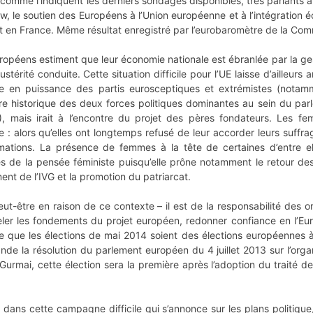
comme l’indiquent les derniers sondages disponibles, très parlants à
w, le soutien des Européens à l’Union européenne et à l’intégratio
en France. Même résultat enregistré par l’eurobaromètre de la Comm
ropéens estiment que leur économie nationale est ébranlée par la gest
ustérité conduite. Cette situation difficile pour l’UE laisse d’ailleurs 
e en puissance des partis eurosceptiques et extrémistes (notamm
bre historique des deux forces politiques dominantes au sein du pa
, mais irait à l’encontre du projet des pères fondateurs. Les 
e : alors qu’elles ont longtemps refusé de leur accorder leurs suff
tions. La présence de femmes à la tête de certaines d’entre elle
s de la pensée féministe puisqu’elle prône notamment le retour des 
nt de l’IVG et la promotion du patriarcat.
ut-être en raison de ce contexte – il est de la responsabilité des 
ler les fondements du projet européen, redonner confiance en l’Europ
rte que les élections de mai 2014 soient des élections européennes à 
e la résolution du parlement européen du 4 juillet 2013 sur l’orga
urmai, cette élection sera la première après l’adoption du traité d
dans cette campagne difficile qui s’annonce sur les plans politique