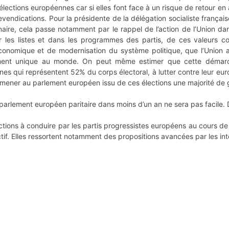
 élections européennes car si elles font face à un risque de retour en 
revendications. Pour la présidente de la délégation socialiste fran
aire, cela passe notamment par le rappel de l’action de l’Union dans
r les listes et dans les programmes des partis, de ces valeurs c
onomique et de modernisation du système politique, que l’Union a
siment unique au monde. On peut même estimer que cette démarch
es qui représentent 52% du corps électoral, à lutter contre leur eur
amener au parlement européen issu de ces élections une majorité de
parlement européen paritaire dans moins d’un an ne sera pas facile. D
tions à conduire par les partis progressistes européens au cours d
ctif. Elles ressortent notamment des propositions avancées par les in