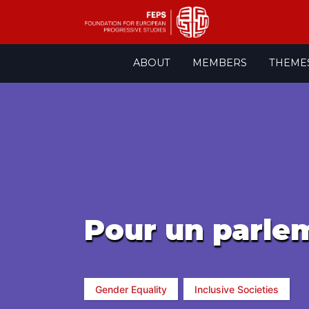
Skip
ABOUT
MEMBERS
THEME
to
content
Pour un parlem
Gender Equality
Inclusive Societies