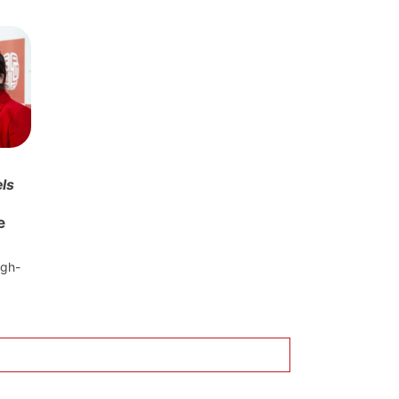
ls
e
igh-